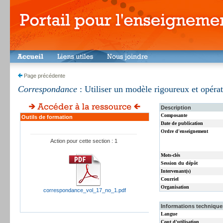
Page précédente
Correspondance
: Utiliser un modèle rigoureux et opérato
Description
Composante
Outils de formation
Date de publication
Ordre d'enseignement
Action pour cette section : 1
Mots-clés
Session du dépôt
Intervenant(s)
Courriel
Organisation
correspondance_vol_17_no_1.pdf
Informations techniques
Langue
Cout d'utilisation