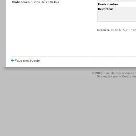
Statistiques :
Consulté
2875
fois
Droits d'auteur
Restrictions
Dernière mise à jour :
7 o
Page précédente
© 2026.
Faculté des sciences d
Site réalisé par le
Centre de