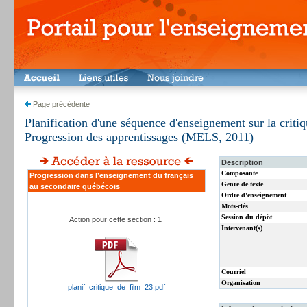
Page précédente
Planification d'une séquence d'enseignement sur la criti
Progression des apprentissages (MELS, 2011)
Description
Composante
Progression dans l’enseignement du français
Genre de texte
au secondaire québécois
Ordre d'enseignement
Mots-clés
Session du dépôt
Action pour cette section : 1
Intervenant(s)
Courriel
Organisation
planif_critique_de_film_23.pdf