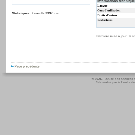
Informations techniques
Langue
Cout d'utilisation
Statistiques :
Consulté
3337
fois
Droits d'auteur
Restrictions
Dernière mise à jour :
6 o
Page précédente
© 2026.
Faculté des sciences d
Site réalisé par le
Centre de