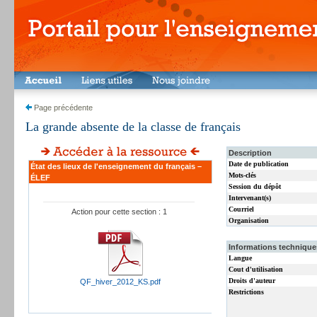
Page précédente
La grande absente de la classe de français
Description
Date de publication
État des lieux de l'enseignement du français –
Mots-clés
ÉLEF
Session du dépôt
Intervenant(s)
Courriel
Action pour cette section : 1
Organisation
Informations techniques
Langue
Cout d'utilisation
Droits d'auteur
QF_hiver_2012_KS.pdf
Restrictions