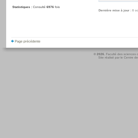
Statistiques :
Consulté
6976
fois
Dernière mise à jour :
6 o
Page précédente
© 2026.
Faculté des sciences d
Site réalisé par le
Centre de