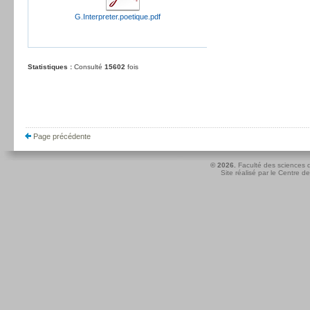
G.Interpreter.poetique.pdf
Statistiques :
Consulté
15602
fois
Page précédente
© 2026.
Faculté des sciences d
Site réalisé par le
Centre de