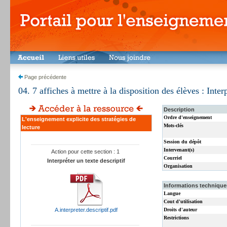
Page précédente
04. 7 affiches à mettre à la disposition des élèves : Inter
Description
Ordre d'enseignement
L'enseignement explicite des stratégies de
Mots-clés
lecture
Session du dépôt
Intervenant(s)
Action pour cette section : 1
Courriel
Interpréter un texte descriptif
Organisation
Informations techniques
Langue
Cout d'utilisation
A.interpreter.descriptif.pdf
Droits d'auteur
Restrictions