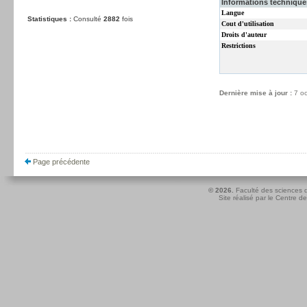
Informations techniques
Langue
Statistiques :
Consulté
2882
fois
Cout d'utilisation
Droits d'auteur
Restrictions
Dernière mise à jour :
7 o
Page précédente
© 2026.
Faculté des sciences d
Site réalisé par le
Centre de