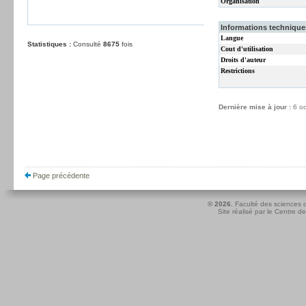
Organisation
Informations techniques
Langue
Statistiques :
Consulté
8675
fois
Cout d'utilisation
Droits d'auteur
Restrictions
Dernière mise à jour :
6 o
Page précédente
© 2026.
Faculté des sciences d
Site réalisé par le
Centre de