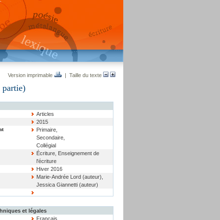
Version imprimable
| Taille du texte
partie)
Articles
2015
nt
Primaire,
Secondaire,
Collégial
Écriture, Enseignement de
l'écriture
Hiver 2016
Marie-Andrée Lord (auteur),
Jessica Giannetti (auteur)
hniques et légales
Français