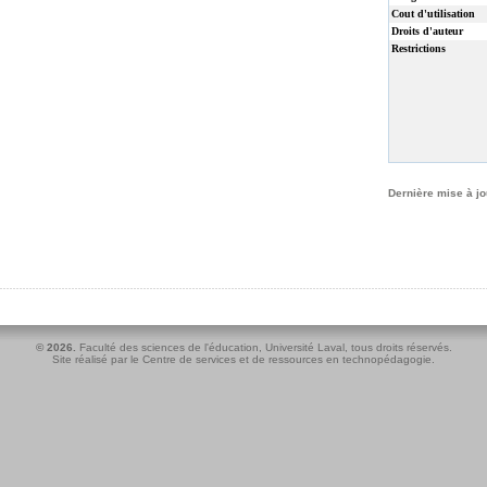
Cout d'utilisation
Droits d'auteur
Restrictions
Dernière mise à jo
© 2026.
Faculté des sciences de l'éducation
,
Université Laval
, tous droits réservés.
Site réalisé par le
Centre de services et de ressources en technopédagogie
.