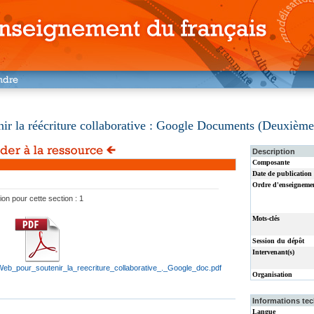
r la réécriture collaborative : Google Documents (Deuxième 
Description
Composante
Date de publication
Ordre d'enseigneme
ion pour cette section : 1
Mots-clés
Session du dépôt
Intervenant(s)
eb_pour_soutenir_la_reecriture_collaborative_._Google_doc.pdf
Organisation
Informations tec
Langue