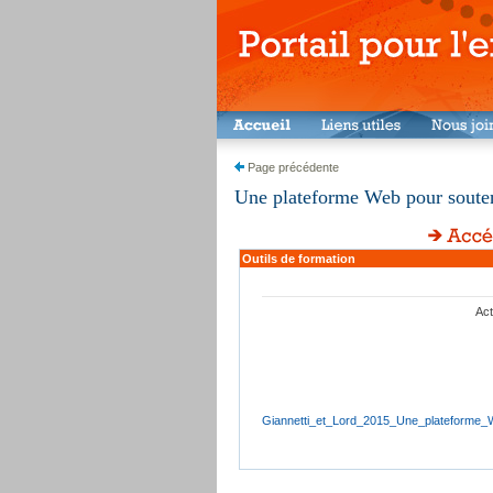
Page précédente
Une plateforme Web pour souteni
Outils de formation
Act
Giannetti_et_Lord_2015_Une_plateforme_W