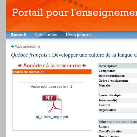
Page précédente
Québec français
: Développer une culture de la langue d
Description
Composante
Outils de formation
Date de publication
Ordre d'enseignement
Mots-clés
Action pour cette section : 1
Session du dépôt
Intervenant(s)
Courriel
Organisation
qf_culture_langue.pdf
Informations techniques
Langue
Cout d'utilisation
Droits d'auteur