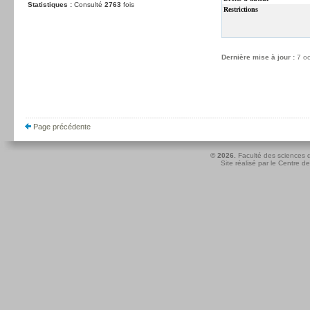
Statistiques :
Consulté
2763
fois
Restrictions
Dernière mise à jour :
7 o
Page précédente
© 2026.
Faculté des sciences d
Site réalisé par le
Centre de