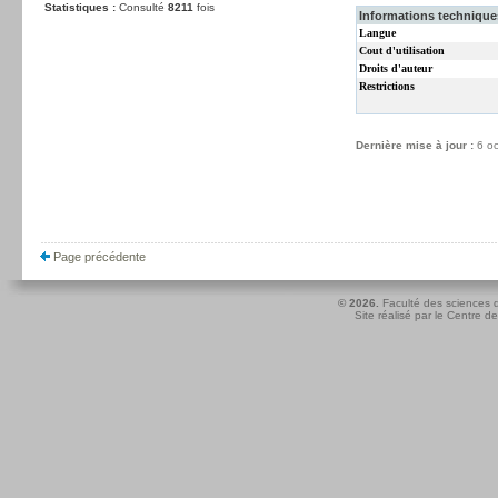
Statistiques :
Consulté
8211
fois
Informations techniques
Langue
Cout d'utilisation
Droits d'auteur
Restrictions
Dernière mise à jour :
6 o
Page précédente
© 2026.
Faculté des sciences d
Site réalisé par le
Centre de