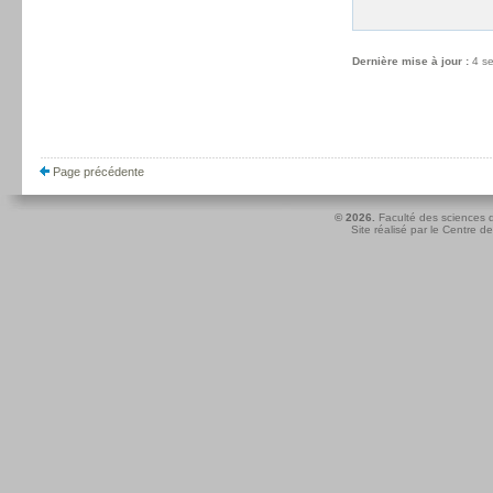
Dernière mise à jour :
4 s
Page précédente
© 2026.
Faculté des sciences d
Site réalisé par le
Centre de