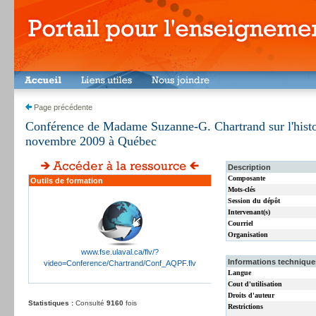
Page précédente
Conférence de Madame Suzanne-G. Chartrand sur l'histo
novembre 2009 à Québec
Description
Composante
Outils de formation
Mots-clés
Session du dépôt
Intervenant(s)
Courriel
Organisation
www.fse.ulaval.ca/flv/?
Informations techniques
video=Conference/Chartrand/Conf_AQPF.flv
Langue
Cout d'utilisation
Droits d'auteur
Statistiques :
Consulté
9160
fois
Restrictions