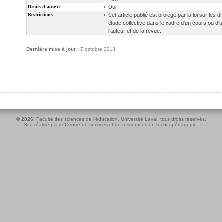
Droits d'auteur
Oui
Restrictions
Cet article publié est protégé par la loi sur les dr
étude collective dans le cadre d'un cours ou d'
l'auteur et de la revue.
Dernière mise à jour :
7 octobre 2013
© 2026.
Faculté des sciences de l'éducation
,
Université Laval
, tous droits réservés.
Site réalisé par le
Centre de services et de ressources en technopédagogie
.