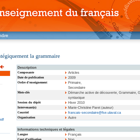
atégiquement la grammaire
Description
Composante
Articles
Date de publication
2009
Ordre d'enseignement
Primaire,
Secondaire
Mots-clés
Démarche active de découverte, Grammaire, G
syntaxique
Session du dépôt
Hiver 2010
Intervenant(s)
Marie-Christine Paret (auteur)
Courriel
francais-secondaire@fse.ulaval.ca
Organisation
Autre
pdf
Informations techniques et légales
Langue
Français
Cout d'utilisation
Non