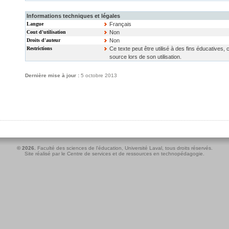
Informations techniques et légales
Langue
Français
Cout d'utilisation
Non
Droits d'auteur
Non
Restrictions
Ce texte peut être utilisé à des fins éducatives,
source lors de son utilisation.
Dernière mise à jour :
5 octobre 2013
© 2026.
Faculté des sciences de l'éducation
,
Université Laval
, tous droits réservés.
Site réalisé par le
Centre de services et de ressources en technopédagogie
.