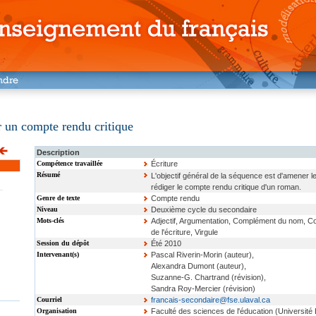
er un compte rendu critique
Description
Compétence travaillée
Écriture
Résumé
L'objectif général de la séquence est d'amener l
rédiger le compte rendu critique d'un roman.
Genre de texte
Compte rendu
Niveau
Deuxième cycle du secondaire
Mots-clés
Adjectif, Argumentation, Complément du nom, Comp
de l'écriture, Virgule
Session du dépôt
Été 2010
Intervenant(s)
Pascal Riverin-Morin (auteur),
Alexandra Dumont (auteur),
Suzanne-G. Chartrand (révision),
Sandra Roy-Mercier (révision)
Courriel
francais-secondaire@fse.ulaval.ca
Organisation
Faculté des sciences de l'éducation (Université 