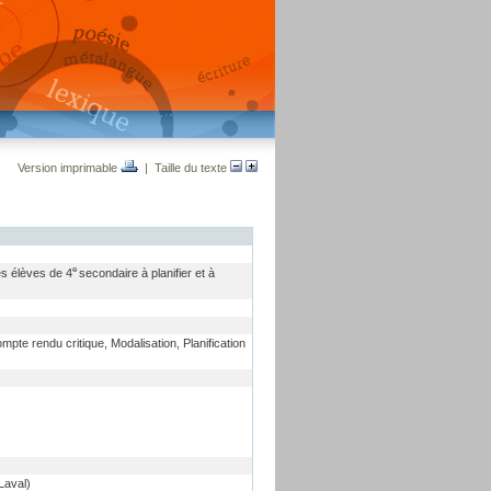
Version imprimable
| Taille du texte
e
es élèves de 4
secondaire à planifier et à
te rendu critique, Modalisation, Planification
Laval)