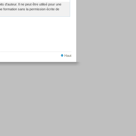
its d'auteur. Il ne peut être utilisé pour une
ne formation sans la permission écrite de
Haut