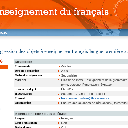
ogression des objets à enseigner en français langue première 
Description
Composante
Articles
Date de publication
2009
Ordre d'enseignement
Secondaire
Mots-clés
Classe de mots, Enseignement de la grammaire
texte, Lexique, Ponctuation, Syntaxe
Session du dépôt
Été 2012
Intervenant(s)
Suzanne-G. Chartrand (auteur)
Courriel
francais-secondaire@fse.ulaval.ca
Organisation
Faculté des sciences de l'éducation (Université 
f
Informations techniques et légales
Langue
Français
Cout d'utilisation
Non
Droits d'auteur
Oui