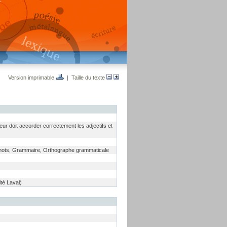
Version imprimable
| Taille du texte
teur doit accorder correctement les adjectifs et
de mots, Grammaire, Orthographe grammaticale
té Laval)