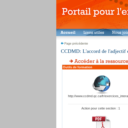
Page précédente
CCDMD: L'accord de l'adjectif et
Outils de formation
http://www.ccdmd.qc.ca/fr/exercices_interac
Action pour cette section : 1