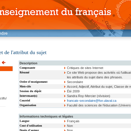
 de l'attribut du sujet
Description
Composante
Critiques de sites Internet
Résumé
Ce site Web propose des activités où l'utilisa
les attributs du sujet dans des phrases.
Ordre d'enseignement
Secondaire
Mots-clés
Accord, Adjectif, Attribut du sujet, Classe 
Session du dépôt
Été 2009
Intervenant(s)
Sandra Roy-Mercier (révision)
tifs/
Courriel
francais-secondaire@fse.ulaval.ca
Organisation
Faculté des sciences de l'éducation (Universi
Informations techniques et légales
Langue
Français
Cout d'utilisation
Non
Droits d'auteur
Non