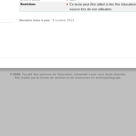
Restrictions
Ce texte peut être utilisé à des fins éducativ
source lors de son utilisation.
Dernière mise à jour :
9 octobre 2013
© 2026.
Faculté des sciences de l'éducation
,
Université Laval
, tous droits réservés.
Site réalisé par le
Centre de services et de ressources en technopédagogie
.