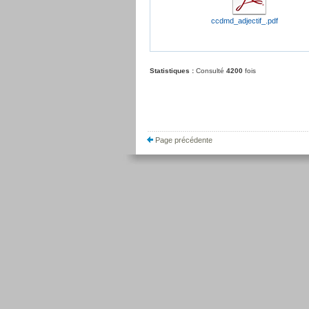
ccdmd_adjectif_.pdf
Statistiques :
Consulté
4200
fois
Page précédente