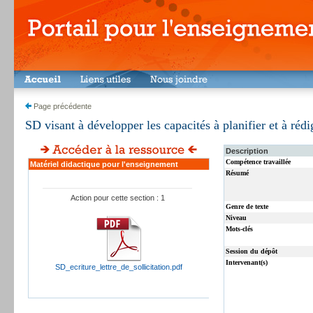
Page précédente
SD visant à développer les capacités à planifier et à rédig
Description
Compétence travaillée
Matériel didactique pour l'enseignement
Résumé
Action pour cette section : 1
Genre de texte
Niveau
Mots-clés
Session du dépôt
Intervenant(s)
SD_ecriture_lettre_de_sollicitation.pdf