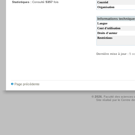
Statistiques :
Consulté
5357
fois
Courriel
Organisation
Informations techniques
Langue
Cout d'utilisation
Droits d'auteur
Restrictions
Dernière mise à jour :
5 o
Page précédente
© 2026.
Faculté des sciences d
Site réalisé par le
Centre de