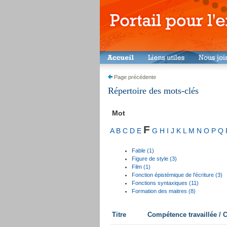
Page précédente
Répertoire des mots-clés
Mot
F
A
B
C
D
E
G
H
I
J
K
L
M
N
O
P
Q
Fable (1)
Figure de style (3)
Film (1)
Fonction épistémique de l'écriture (3)
Fonctions syntaxiques (11)
Formation des maitres (8)
Titre
Compétence travaillée /