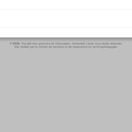
© 2026.
Faculté des sciences de l'éducation
,
Université Laval
, tous droits réservés.
Site réalisé par le
Centre de services et de ressources en technopédagogie
.