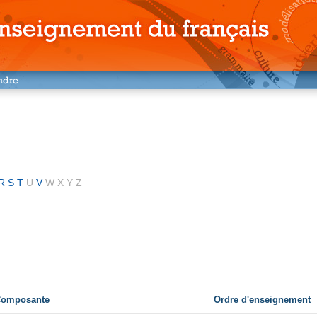
R
S
T
U
V
W
X
Y
Z
 Composante
Ordre d'enseignement