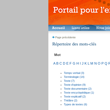
Page précédente
Répertoire des mots-clés
Mot
A
B
C
D
E
F
G
H
I
J
K
L
M
N
O
P
Q
Temps verbal (3)
Terminologie (14)
Texte (7)
Texte d'opinion (9)
Texte documentaire (2)
Texte encyclopédique (1)
Texte explicatif (2)
Théâtre (2)
Types de textes (6)