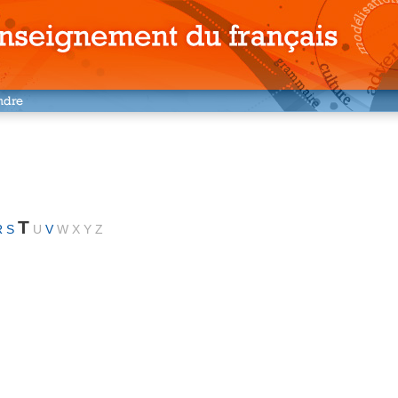
T
R
S
U
V
W
X
Y
Z