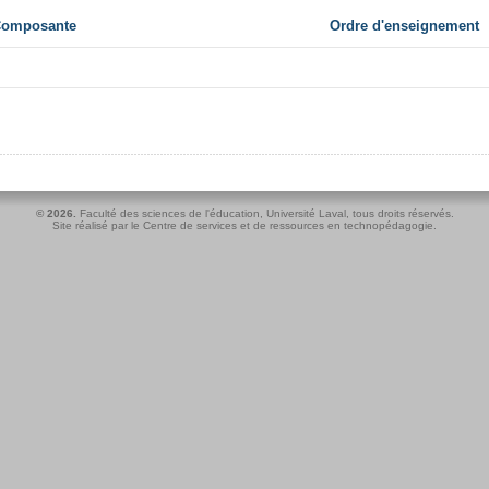
 Composante
Ordre d'enseignement
© 2026.
Faculté des sciences de l'éducation
,
Université Laval
, tous droits réservés.
Site réalisé par le
Centre de services et de ressources en technopédagogie
.