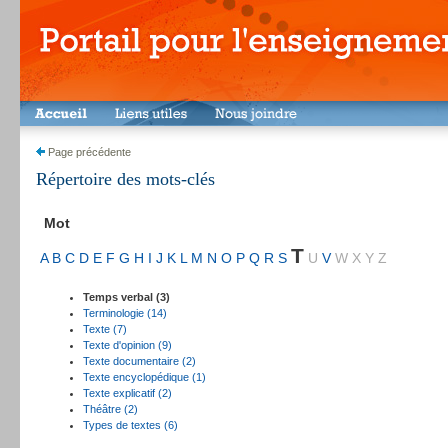
Page précédente
Répertoire des mots-clés
Mot
T
A
B
C
D
E
F
G
H
I
J
K
L
M
N
O
P
Q
R
S
U
V
W
X
Y
Z
Temps verbal (3)
Terminologie (14)
Texte (7)
Texte d'opinion (9)
Texte documentaire (2)
Texte encyclopédique (1)
Texte explicatif (2)
Théâtre (2)
Types de textes (6)