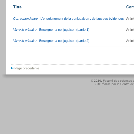
Titre
Com
Correspondance
: L'enseignement de la conjugaison : de fausses évidences
Artic
Vivre le primaire
: Enseigner la conjugaison (partie 1)
Artic
Vivre le primaire
: Enseigner la conjugaison (partie 2)
Artic
Page précédente
© 2026.
Faculté des sciences d
Site réalisé par le
Centre de