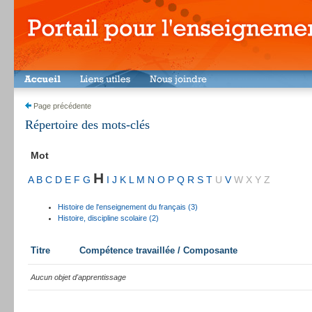
Page précédente
Répertoire des mots-clés
Mot
H
A
B
C
D
E
F
G
I
J
K
L
M
N
O
P
Q
R
S
T
U
V
W
X
Y
Z
Histoire de l'enseignement du français (3)
Histoire, discipline scolaire (2)
Titre
Compétence travaillée / Composante
Aucun objet d'apprentissage