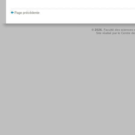
Page précédente
© 2026.
Faculté des sciences d
Site réalisé par le
Centre de