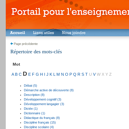
Page précédente
Répertoire des mots-clés
Mot
D
A
B
C
E
F
G
H
I
J
K
L
M
N
O
P
Q
R
S
T
U
V
W
X
Y
Z
Débat (5)
Démarche active de découverte (8)
Description (8)
Développement cognitif (3)
Développement langagier (3)
Dictée (1)
Dictionnaire (1)
Didactique du français (8)
Discipline français (15)
Discipline scolaire (4)