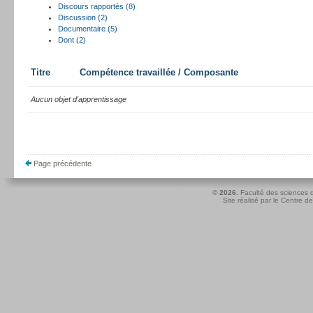
Discours rapportés (8)
Discussion (2)
Documentaire (5)
Dont (2)
Titre
Compétence travaillée / Composante
Aucun objet d'apprentissage
Page précédente
© 2026.
Faculté des sciences d
Site réalisé par le
Centre de