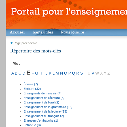
Page précédente
Répertoire des mots-clés
Mot
E
A
B
C
D
F
G
H
I
J
K
L
M
N
O
P
Q
R
S
T
U
V
W
X
Y
Z
Écoute (7)
Écriture (32)
Enseignants de français (4)
Enseignement de l'écriture (8)
Enseignement de l'oral (2)
Enseignement de la grammaire (15)
Enseignement de la lecture (13)
Enseignement du français (2)
Entretien d'embauche (1)
Entrevue (3)