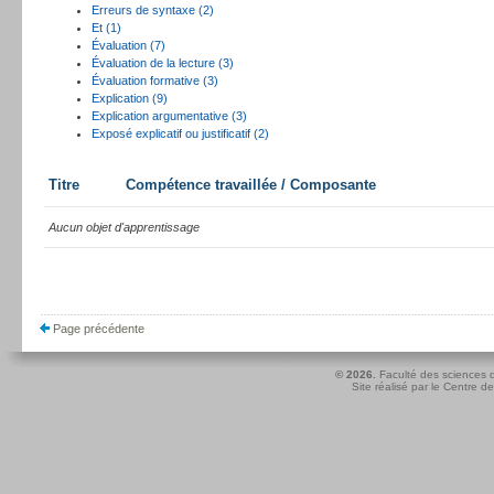
Erreurs de syntaxe (2)
Et (1)
Évaluation (7)
Évaluation de la lecture (3)
Évaluation formative (3)
Explication (9)
Explication argumentative (3)
Exposé explicatif ou justificatif (2)
Titre
Compétence travaillée / Composante
Aucun objet d'apprentissage
Page précédente
© 2026.
Faculté des sciences d
Site réalisé par le
Centre de