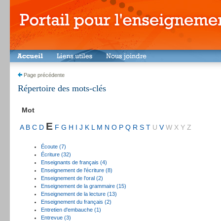
Page précédente
Répertoire des mots-clés
Mot
E
A
B
C
D
F
G
H
I
J
K
L
M
N
O
P
Q
R
S
T
U
V
W
X
Y
Z
Écoute (7)
Écriture (32)
Enseignants de français (4)
Enseignement de l'écriture (8)
Enseignement de l'oral (2)
Enseignement de la grammaire (15)
Enseignement de la lecture (13)
Enseignement du français (2)
Entretien d'embauche (1)
Entrevue (3)