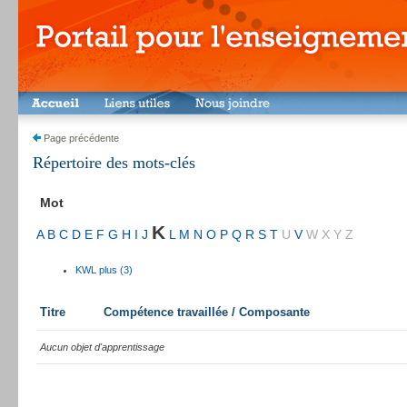
Page précédente
Répertoire des mots-clés
Mot
K
A
B
C
D
E
F
G
H
I
J
L
M
N
O
P
Q
R
S
T
U
V
W
X
Y
Z
KWL plus (3)
Titre
Compétence travaillée / Composante
Aucun objet d'apprentissage