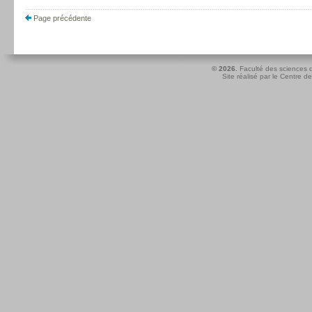
Page précédente
© 2026.
Faculté des sciences d
Site réalisé par le
Centre de