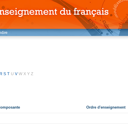
R
S
T
U
V
W
X
Y
Z
 Composante
Ordre d'enseignement