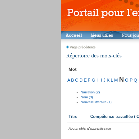
Page précédente
Répertoire des mots-clés
Mot
N
A
B
C
D
E
F
G
H
I
J
K
L
M
O
P
Q
Narration (2)
Nom (3)
Nouvelle littéraire (1)
Titre
Compétence travaillée /
Aucun objet d'apprentissage