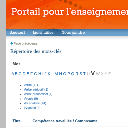
Page précédente
Répertoire des mots-clés
Mot
V
A
B
C
D
E
F
G
H
I
J
K
L
M
N
O
P
Q
R
S
T
U
W
X
Y
Z
Verbe (11)
Verbe attributif (1)
Verbe pronominal (1)
Virgule (9)
Vocabulaire (14)
Vygotski (4)
Titre
Compétence travaillée / Composante