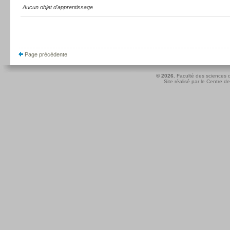
Aucun objet d'apprentissage
Page précédente
© 2026.
Faculté des sciences d
Site réalisé par le
Centre de