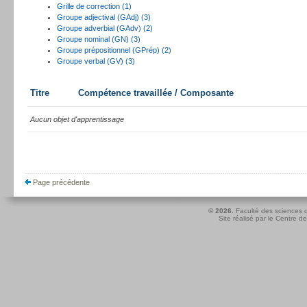
Grille de correction (1)
Groupe adjectival (GAdj) (3)
Groupe adverbial (GAdv) (2)
Groupe nominal (GN) (3)
Groupe prépositionnel (GPrép) (2)
Groupe verbal (GV) (3)
Titre
Compétence travaillée / Composante
Aucun objet d'apprentissage
Page précédente
© 2026.
Faculté des sciences d
Site réalisé par le
Centre de