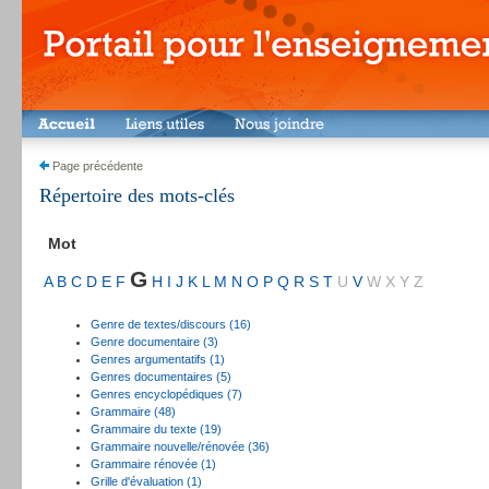
Page précédente
Répertoire des mots-clés
Mot
G
A
B
C
D
E
F
H
I
J
K
L
M
N
O
P
Q
R
S
T
U
V
W
X
Y
Z
Genre de textes/discours (16)
Genre documentaire (3)
Genres argumentatifs (1)
Genres documentaires (5)
Genres encyclopédiques (7)
Grammaire (48)
Grammaire du texte (19)
Grammaire nouvelle/rénovée (36)
Grammaire rénovée (1)
Grille d'évaluation (1)