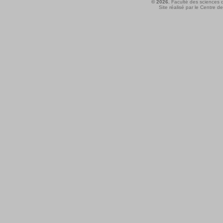
© 2026.
Faculté des sciences d
Site réalisé par le
Centre de