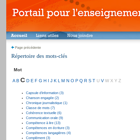
Page précédente
Répertoire des mots-clés
Mot
C
A
B
D
E
F
G
H
I
J
K
L
M
N
O
P
Q
R
S
T
U
V
W
X
Y
Z
Capsule d’information (3)
Chanson engagée (2)
Chronique journalistique (1)
Classe de mots (7)
Cohérence textuelle (6)
Communication orale (9)
Compétence à lire (13)
Compétences en écriture (3)
Compétences langagières (4)
Complément (3)