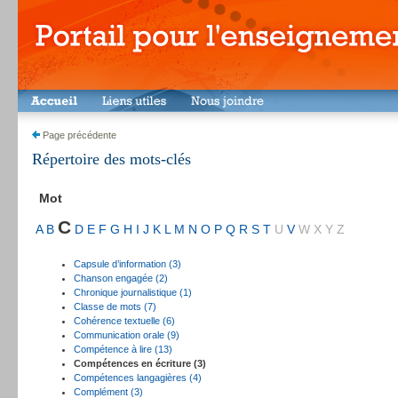
Page précédente
Répertoire des mots-clés
Mot
C
A
B
D
E
F
G
H
I
J
K
L
M
N
O
P
Q
R
S
T
U
V
W
X
Y
Z
Capsule d’information (3)
Chanson engagée (2)
Chronique journalistique (1)
Classe de mots (7)
Cohérence textuelle (6)
Communication orale (9)
Compétence à lire (13)
Compétences en écriture (3)
Compétences langagières (4)
Complément (3)