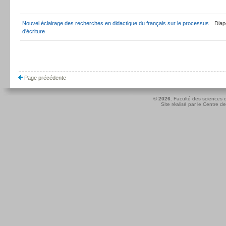
Nouvel éclairage des recherches en didactique du français sur le processus
Dia
d'écriture
Page précédente
© 2026.
Faculté des sciences d
Site réalisé par le
Centre de