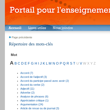
Page précédente
Répertoire des mots-clés
Mot
A
B
C
D
E
F
G
H
I
J
K
L
M
N
O
P
Q
R
S
T
U
V
W
X
Y
Z
Accord (7)
Accord de l’adjectif (3)
Accord du participe passé avec avoir (2)
Accord du verbe (2)
Adjectif (11)
Adverbe (2)
Analyse de phrases (6)
Appréciation critique (1)
Argumentation (24)
Article de revue ou de journal (3)