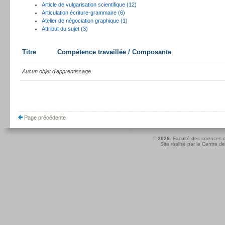
Article de vulgarisation scientifique (12)
Articulation écriture-grammaire (6)
Atelier de négociation graphique (1)
Attribut du sujet (3)
Titre
Compétence travaillée / Composante
Aucun objet d'apprentissage
Page précédente
© 2026.
Faculté des sciences d
Site réalisé par le
Centre de