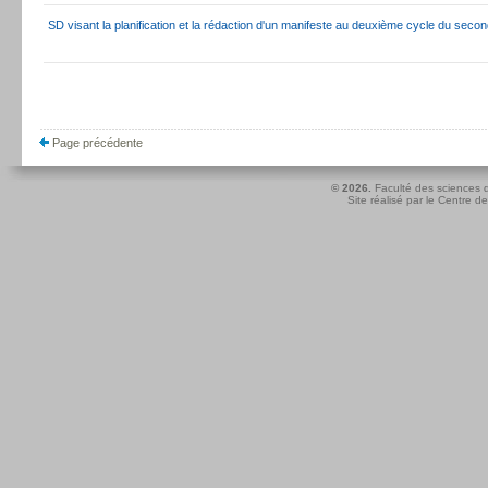
SD visant la planification et la rédaction d'un manifeste au deuxième cycle du secon
Page précédente
© 2026.
Faculté des sciences d
Site réalisé par le
Centre de