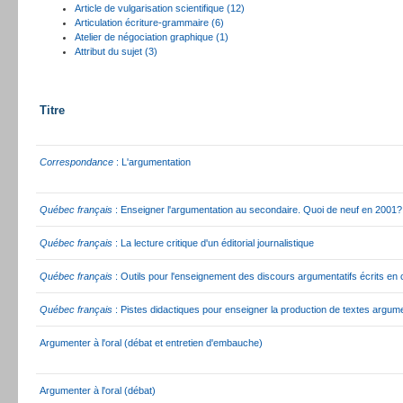
Article de vulgarisation scientifique (12)
Articulation écriture-grammaire (6)
Atelier de négociation graphique (1)
Attribut du sujet (3)
Titre
Correspondance
: L'argumentation
Québec français
: Enseigner l'argumentation au secondaire. Quoi de neuf en 2001?
Québec français
: La lecture critique d'un éditorial journalistique
Québec français
: Outils pour l'enseignement des discours argumentatifs écrits e
Québec français
: Pistes didactiques pour enseigner la production de textes argume
Argumenter à l'oral (débat et entretien d'embauche)
Argumenter à l'oral (débat)