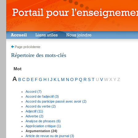
Page précédente
Répertoire des mots-clés
Mot
A
B
C
D
E
F
G
H
I
J
K
L
M
N
O
P
Q
R
S
T
U
V
W
X
Y
Z
Accord (7)
Accord de l’adjectif (3)
Accord du participe passé avec avoir (2)
Accord du verbe (2)
Adjectif (11)
Adverbe (2)
Analyse de phrases (6)
Appréciation critique (1)
Argumentation (24)
Article de revue ou de journal (3)