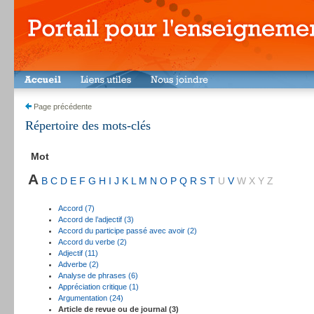
Page précédente
Répertoire des mots-clés
Mot
A
B
C
D
E
F
G
H
I
J
K
L
M
N
O
P
Q
R
S
T
U
V
W
X
Y
Z
Accord (7)
Accord de l’adjectif (3)
Accord du participe passé avec avoir (2)
Accord du verbe (2)
Adjectif (11)
Adverbe (2)
Analyse de phrases (6)
Appréciation critique (1)
Argumentation (24)
Article de revue ou de journal (3)