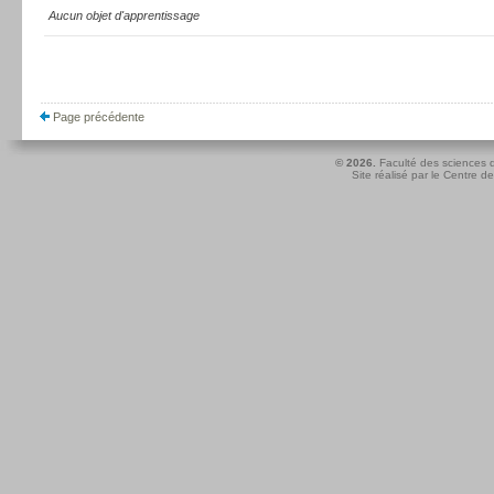
Aucun objet d'apprentissage
Page précédente
© 2026.
Faculté des sciences d
Site réalisé par le
Centre de