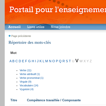
Page précédente
Répertoire des mots-clés
Mot
V
A
B
C
D
E
F
G
H
I
J
K
L
M
N
O
P
Q
R
S
T
U
W
X
Y
Z
Verbe (11)
Verbe attributif (1)
Verbe pronominal (1)
Virgule (9)
Vocabulaire (14)
Vygotski (4)
Titre
Compétence travaillée / Composante