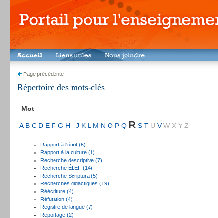
Page précédente
Répertoire des mots-clés
Mot
R
A
B
C
D
E
F
G
H
I
J
K
L
M
N
O
P
Q
S
T
U
V
W
X
Y
Z
Rapport à l'écrit (5)
Rapport à la culture (1)
Recherche descriptive (7)
Recherche ÉLEF (14)
Recherche Scriptura (5)
Recherches didactiques (19)
Réécriture (4)
Réfutation (4)
Registre de langue (7)
Reportage (2)