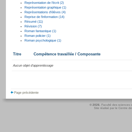
Représentation de l'écrit (2)
Représentation graphique (1)
Représentations d'élèves (4)
Reprise de l'information (14)
Résumé (11)
Révision (7)
Roman fantastique (1)
Roman policier (1)
Roman psychologique (1)
Titre
Compétence travaillée / Composante
Aucun objet d'apprentissage
Page précédente
© 2026.
Faculté des sciences d
Site réalisé par le
Centre de