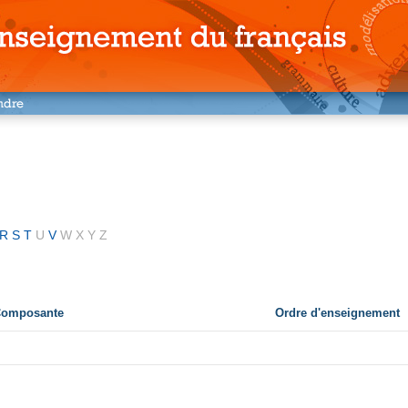
R
S
T
U
V
W
X
Y
Z
 Composante
Ordre d'enseignement