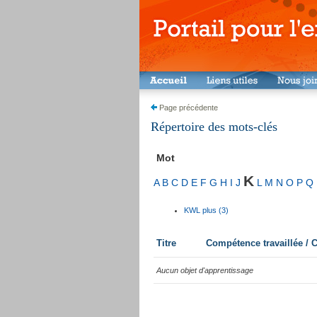
Page précédente
Répertoire des mots-clés
Mot
K
A
B
C
D
E
F
G
H
I
J
L
M
N
O
P
Q
KWL plus (3)
Titre
Compétence travaillée /
Aucun objet d'apprentissage