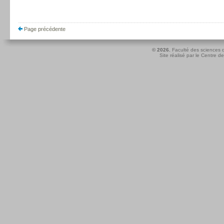
Page précédente
© 2026.
Faculté des sciences d
Site réalisé par le
Centre de