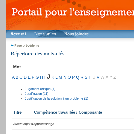
Page précédente
Répertoire des mots-clés
Mot
J
A
B
C
D
E
F
G
H
I
K
L
M
N
O
P
Q
R
S
T
U
V
W
X
Y
Z
Jugement critique (1)
Justification (11)
Justification de la solution à un problème (1)
Titre
Compétence travaillée / Composante
Aucun objet d'apprentissage