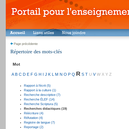
Page précédente
Répertoire des mots-clés
Mot
R
A
B
C
D
E
F
G
H
I
J
K
L
M
N
O
P
Q
S
T
U
V
W
X
Y
Z
Rapport à l'écrit (5)
Rapport à la culture (1)
Recherche descriptive (7)
Recherche ÉLEF (14)
Recherche Scriptura (5)
Recherches didactiques (19)
Réécriture (4)
Réfutation (4)
Registre de langue (7)
Reportage (2)