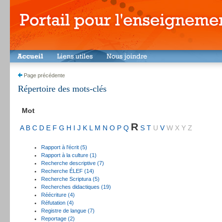
Page précédente
Répertoire des mots-clés
Mot
R
A
B
C
D
E
F
G
H
I
J
K
L
M
N
O
P
Q
S
T
U
V
W
X
Y
Z
Rapport à l'écrit (5)
Rapport à la culture (1)
Recherche descriptive (7)
Recherche ÉLEF (14)
Recherche Scriptura (5)
Recherches didactiques (19)
Réécriture (4)
Réfutation (4)
Registre de langue (7)
Reportage (2)