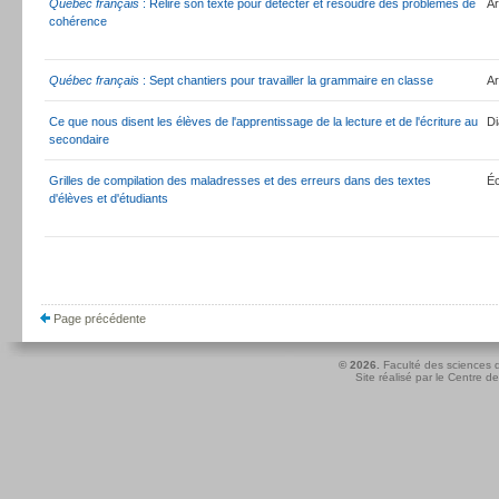
Québec français
: Relire son texte pour détecter et résoudre des problèmes de
Ar
cohérence
Québec français
: Sept chantiers pour travailler la grammaire en classe
Ar
Ce que nous disent les élèves de l'apprentissage de la lecture et de l'écriture au
D
secondaire
Grilles de compilation des maladresses et des erreurs dans des textes
Éc
d'élèves et d'étudiants
Page précédente
© 2026.
Faculté des sciences d
Site réalisé par le
Centre de