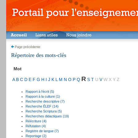
Page précédente
Répertoire des mots-clés
Mot
R
A
B
C
D
E
F
G
H
I
J
K
L
M
N
O
P
Q
S
T
U
V
W
X
Y
Z
Rapport à l'écrit (5)
Rapport à la culture (1)
Recherche descriptive (7)
Recherche ÉLEF (14)
Recherche Scriptura (5)
Recherches didactiques (19)
Réécriture (4)
Réfutation (4)
Registre de langue (7)
Reportage (2)