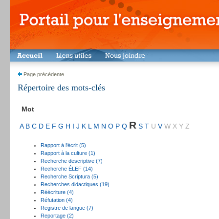
Page précédente
Répertoire des mots-clés
Mot
R
A
B
C
D
E
F
G
H
I
J
K
L
M
N
O
P
Q
S
T
U
V
W
X
Y
Z
Rapport à l'écrit (5)
Rapport à la culture (1)
Recherche descriptive (7)
Recherche ÉLEF (14)
Recherche Scriptura (5)
Recherches didactiques (19)
Réécriture (4)
Réfutation (4)
Registre de langue (7)
Reportage (2)