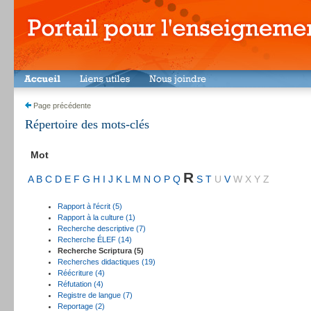
Page précédente
Répertoire des mots-clés
Mot
R
A
B
C
D
E
F
G
H
I
J
K
L
M
N
O
P
Q
S
T
U
V
W
X
Y
Z
Rapport à l'écrit (5)
Rapport à la culture (1)
Recherche descriptive (7)
Recherche ÉLEF (14)
Recherche Scriptura (5)
Recherches didactiques (19)
Réécriture (4)
Réfutation (4)
Registre de langue (7)
Reportage (2)