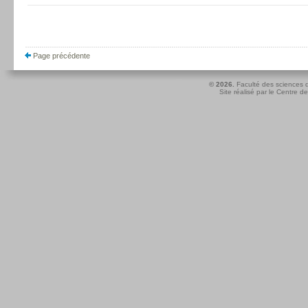
Page précédente
© 2026.
Faculté des sciences d
Site réalisé par le
Centre de