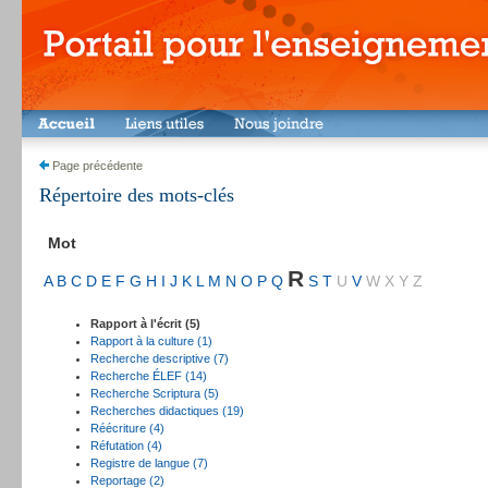
Page précédente
Répertoire des mots-clés
Mot
R
A
B
C
D
E
F
G
H
I
J
K
L
M
N
O
P
Q
S
T
U
V
W
X
Y
Z
Rapport à l'écrit (5)
Rapport à la culture (1)
Recherche descriptive (7)
Recherche ÉLEF (14)
Recherche Scriptura (5)
Recherches didactiques (19)
Réécriture (4)
Réfutation (4)
Registre de langue (7)
Reportage (2)