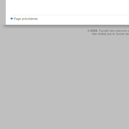
Page précédente
© 2026.
Faculté des sciences d
Site réalisé par le
Centre de