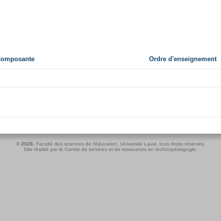
 Composante
Ordre d'enseignement
© 2026.
Faculté des sciences de l'éducation
,
Université Laval
, tous droits réservés.
Site réalisé par le
Centre de services et de ressources en technopédagogie
.