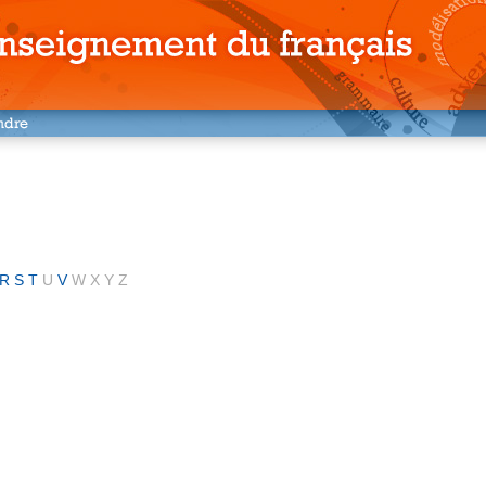
R
S
T
U
V
W
X
Y
Z