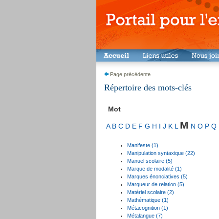
Page précédente
Répertoire des mots-clés
Mot
M
A
B
C
D
E
F
G
H
I
J
K
L
N
O
P
Q
Manifeste (1)
Manipulation syntaxique (22)
Manuel scolaire (5)
Marque de modalité (1)
Marques énonciatives (5)
Marqueur de relation (5)
Matériel scolaire (2)
Mathématique (1)
Métacognition (1)
Métalangue (7)