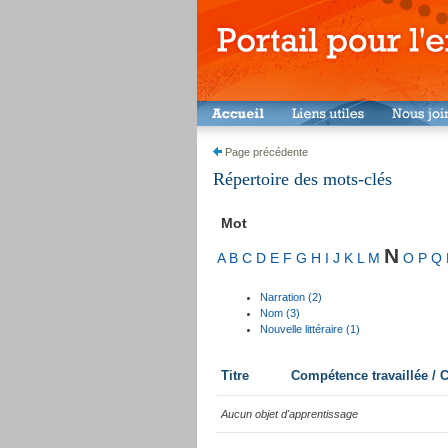
Page précédente
Répertoire des mots-clés
Mot
N
A
B
C
D
E
F
G
H
I
J
K
L
M
O
P
Q
Narration (2)
Nom (3)
Nouvelle littéraire (1)
Titre
Compétence travaillée /
Aucun objet d'apprentissage