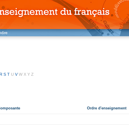
R
S
T
U
V
W
X
Y
Z
 Composante
Ordre d'enseignement