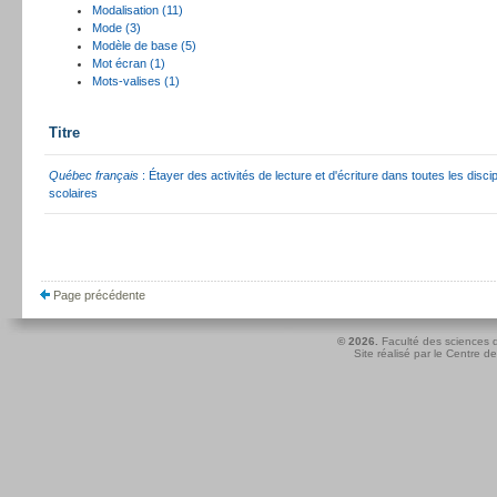
Modalisation (11)
Mode (3)
Modèle de base (5)
Mot écran (1)
Mots-valises (1)
Titre
Québec français
: Étayer des activités de lecture et d'écriture dans toutes les discip
scolaires
Page précédente
© 2026.
Faculté des sciences d
Site réalisé par le
Centre de