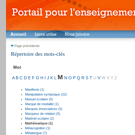
Page précédente
Répertoire des mots-clés
Mot
M
A
B
C
D
E
F
G
H
I
J
K
L
N
O
P
Q
R
S
T
U
V
W
X
Y
Z
Manifeste (1)
Manipulation syntaxique (22)
Manuel scolaire (5)
Marque de modalité (1)
Marques énonciatives (5)
Marqueur de relation (5)
Matériel scolaire (2)
Mathématique (1)
Métacognition (1)
Métalangue (7)