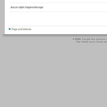
Aucun objet d'apprentissage
Page précédente
© 2026.
Faculté des sciences d
Site réalisé par le
Centre de