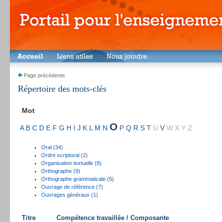
Page précédente
Répertoire des mots-clés
Mot
O
A
B
C
D
E
F
G
H
I
J
K
L
M
N
P
Q
R
S
T
U
V
W
X
Y
Z
Oral (34)
Ordre scriptural (2)
Organisation textuelle (8)
Orthographe (9)
Orthographe grammaticale (5)
Ouvrage de référence (7)
Ouvrages généraux (1)
Titre
Compétence travaillée / Composante