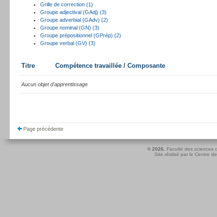
Grille de correction (1)
Groupe adjectival (GAdj) (3)
Groupe adverbial (GAdv) (2)
Groupe nominal (GN) (3)
Groupe prépositionnel (GPrép) (2)
Groupe verbal (GV) (3)
Titre
Compétence travaillée / Composante
Aucun objet d'apprentissage
Page précédente
© 2026.
Faculté des sciences d
Site réalisé par le
Centre de