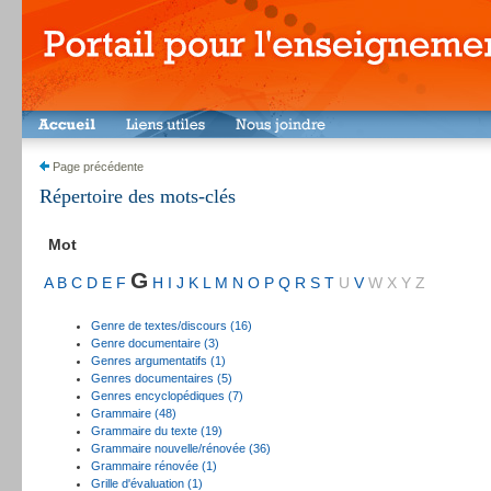
Page précédente
Répertoire des mots-clés
Mot
G
A
B
C
D
E
F
H
I
J
K
L
M
N
O
P
Q
R
S
T
U
V
W
X
Y
Z
Genre de textes/discours (16)
Genre documentaire (3)
Genres argumentatifs (1)
Genres documentaires (5)
Genres encyclopédiques (7)
Grammaire (48)
Grammaire du texte (19)
Grammaire nouvelle/rénovée (36)
Grammaire rénovée (1)
Grille d'évaluation (1)