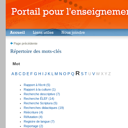
Page précédente
Répertoire des mots-clés
Mot
R
A
B
C
D
E
F
G
H
I
J
K
L
M
N
O
P
Q
S
T
U
V
W
X
Y
Z
Rapport à l'écrit (5)
Rapport à la culture (1)
Recherche descriptive (7)
Recherche ÉLEF (14)
Recherche Scriptura (5)
Recherches didactiques (19)
Réécriture (4)
Réfutation (4)
Registre de langue (7)
Reportage (2)