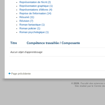
Représentation de l'écrit (2)
Représentation graphique (1)
Représentations d'élèves (4)
Reprise de l'information (14)
Résumé (11)
Révision (7)
Roman fantastique (1)
Roman policier (1)
Roman psychologique (1)
Titre
Compétence travaillée / Composante
Aucun objet d'apprentissage
Page précédente
© 2026.
Faculté des sciences d
Site réalisé par le
Centre de