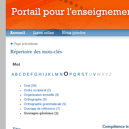
Page précédente
Répertoire des mots-clés
Mot
O
A
B
C
D
E
F
G
H
I
J
K
L
M
N
P
Q
R
S
T
U
V
W
X
Y
Z
Oral (34)
Ordre scriptural (2)
Organisation textuelle (8)
Orthographe (9)
Orthographe grammaticale (5)
Ouvrage de référence (7)
Ouvrages généraux (1)
Compétence tra