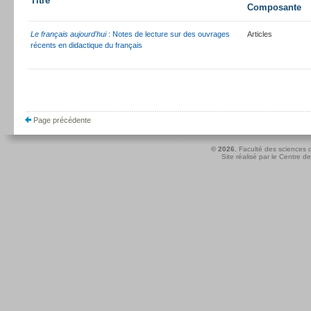
Titre
Composante
Le français aujourd'hui
: Notes de lecture sur des ouvrages
Articles
récents en didactique du français
Page précédente
© 2026.
Faculté des sciences d
Site réalisé par le
Centre de