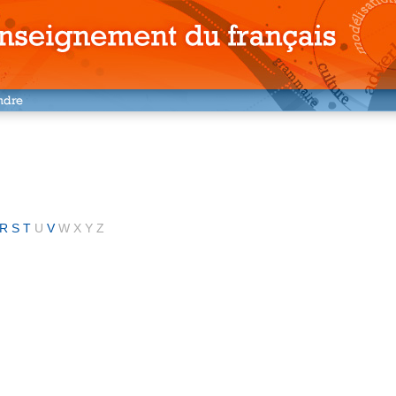
R
S
T
U
V
W
X
Y
Z