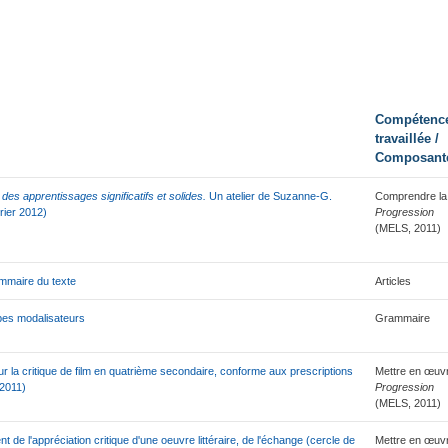
Compétenc
travaillée /
Composant
des apprentissages significatifs et solides.
Un atelier de Suzanne-G.
Comprendre la
rier 2012)
Progression
(MELS, 2011)
mmaire du texte
Articles
bes modalisateurs
Grammaire
r la critique de film en quatrième secondaire, conforme aux prescriptions
Mettre en œuvr
 2011)
Progression
(MELS, 2011)
 de l'appréciation critique d'une oeuvre littéraire, de l'échange (cercle de
Mettre en œuvr