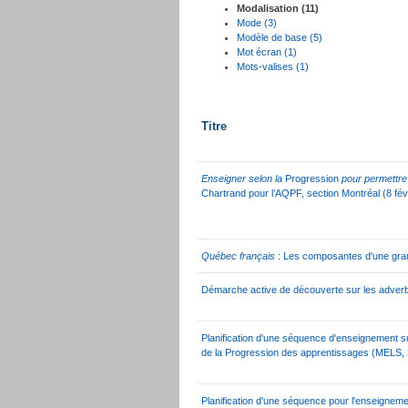
Modalisation (11)
Mode (3)
Modèle de base (5)
Mot écran (1)
Mots-valises (1)
Titre
Enseigner selon la
Progression
pour permettre 
Chartrand pour l’AQPF, section Montréal (8 fév
Québec français
: Les composantes d'une gra
Démarche active de découverte sur les adver
Planification d'une séquence d'enseignement su
de la Progression des apprentissages (MELS,
Planification d'une séquence pour l'enseignement