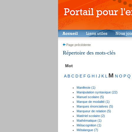
Page précédente
Répertoire des mots-clés
Mot
M
A
B
C
D
E
F
G
H
I
J
K
L
N
O
P
Q
Manifeste (1)
Manipulation syntaxique (22)
Manuel scolaire (5)
Marque de modalité (1)
Marques énonciatives (5)
Marqueur de relation (5)
Matériel scolaire (2)
Mathématique (1)
Métacognition (1)
Métalangue (7)