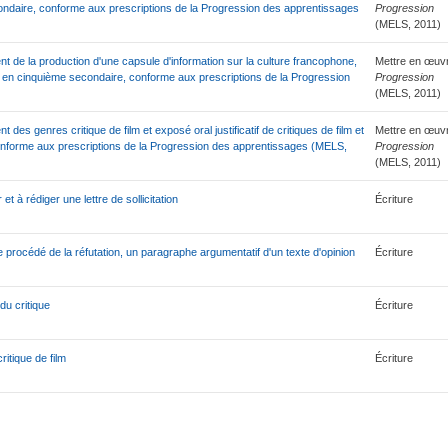
condaire, conforme aux prescriptions de la Progression des apprentissages
Progression
(MELS, 2011)
t de la production d'une capsule d'information sur la culture francophone,
Mettre en œuvr
on en cinquième secondaire, conforme aux prescriptions de la Progression
Progression
(MELS, 2011)
des genres critique de film et exposé oral justificatif de critiques de film et
Mettre en œuvr
onforme aux prescriptions de la Progression des apprentissages (MELS,
Progression
(MELS, 2011)
et à rédiger une lettre de sollicitation
Écriture
e procédé de la réfutation, un paragraphe argumentatif d'un texte d'opinion
Écriture
du critique
Écriture
critique de film
Écriture