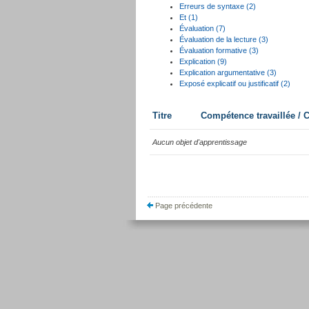
Erreurs de syntaxe (2)
Et (1)
Évaluation (7)
Évaluation de la lecture (3)
Évaluation formative (3)
Explication (9)
Explication argumentative (3)
Exposé explicatif ou justificatif (2)
Titre
Compétence travaillée /
Aucun objet d'apprentissage
Page précédente