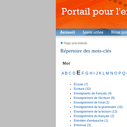
Page précédente
Répertoire des mots-clés
Mot
E
A
B
C
D
F
G
H
I
J
K
L
M
N
O
P
Q
Écoute (7)
Écriture (32)
Enseignants de français (4)
Enseignement de l'écriture (8)
Enseignement de l'oral (2)
Enseignement de la grammaire (15)
Enseignement de la lecture (13)
Enseignement du français (2)
Entretien d'embauche (1)
Entrevue (3)