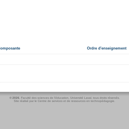
 Composante
Ordre d'enseignement
© 2026.
Faculté des sciences de l'éducation
,
Université Laval
, tous droits réservés.
Site réalisé par le
Centre de services et de ressources en technopédagogie
.