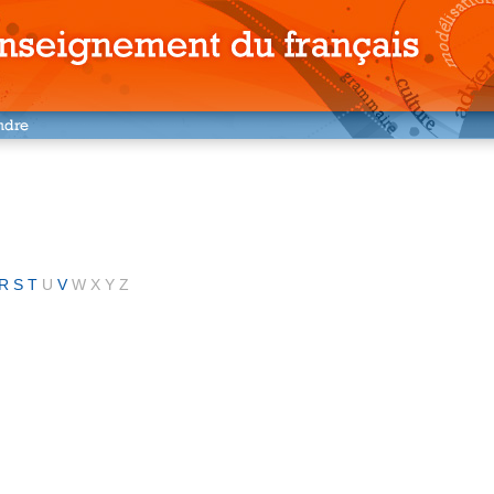
R
S
T
U
V
W
X
Y
Z